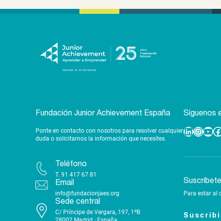
Fundación Junior Achievement España
Síguenos e
Ponte en contacto con nosotros para resolver cualquier
Linkedin
Instagram
YouTube
Facebook
duda o solicitarnos la información que necesites.
Teléfono
T.
91 417 67 81
Suscríbet
Email
info@fundacionjaes.org
Para estar al 
Sede central
C/ Príncipe de Vergara, 197, 1ºB
Suscrib
28002 Madrid · España