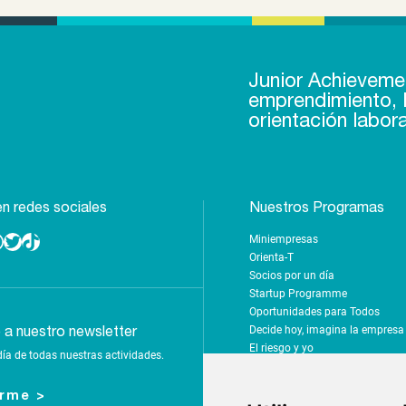
Junior Achieveme
emprendimiento, l
orientación labora
n redes sociales
Nuestros Programas
Miniempresas
Twitter
TikTok
Orienta-T
Socios por un día
Startup Programme
Oportunidades para Todos
Decide hoy, imagina la empres
e a nuestro newsletter
El riesgo y yo
día de todas nuestras actividades.
Emprende por el clima
Rumbo a tus sueños
irme >
Tus finanzas, tu futuro