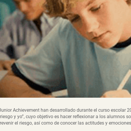
unior Achievement han desarrollado durante el curso escolar 
riesgo y yo”, cuyo objetivo es hacer reflexionar a los alumnos s
revenir el riesgo, así como de conocer las actitudes y emocione