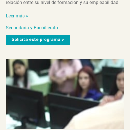
relación entre su nivel de formación y su empleabilidad
Las
Leer más »
ventajas
Secundaria y Bachillerato
de
permanecer
Solicita este programa >
en
el
colegio