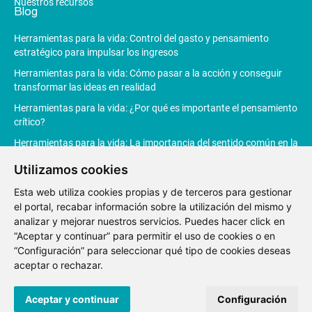
Nuestros recursos
Blog
Herramientas para la vida: Control del gasto y pensamiento
estratégico para impulsar los ingresos
Herramientas para la vida: Cómo pasar a la acción y conseguir
transformar las ideas en realidad
Herramientas para la vida: ¿Por qué es importante el pensamiento
crítico?
Herramientas para la vida: La importancia del sentido común en la
toma de decisiones
Utilizamos cookies
Herramientas para la vida: La Inteligencia Artificial revoluciona la
productividad
Esta web utiliza cookies propias y de terceros para gestionar
el portal, recabar información sobre la utilización del mismo y
analizar y mejorar nuestros servicios. Puedes hacer click en
“Aceptar y continuar” para permitir el uso de cookies o en
“Configuración” para seleccionar qué tipo de cookies deseas
Aviso
Política de
Política de
Canal de
aceptar o rechazar.
Legal
privacidad
Cookies
denuncias
© 2021 Fundación Junior Achievement España.
Desarrollo web
Aceptar y continuar
Configuración
por Renovatio