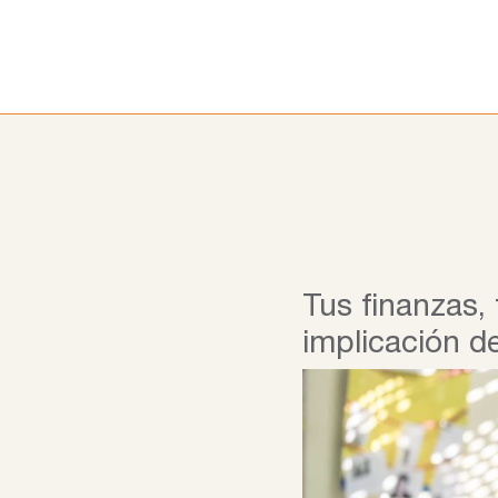
Ir
al
contenido
Tus finanzas, 
implicación d