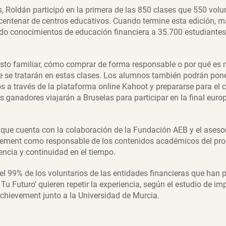
s, Roldán participó en la primera de las 850 clases que 550 volu
 centenar de centros educativos. Cuando termine esta edición,
o conocimientos de educación financiera a 35.700 estudiantes 
to familiar, cómo comprar de forma responsable o por qué es n
e se tratarán en estas clases. Los alumnos también podrán pon
s a través de la plataforma online Kahoot y prepararse para el 
Los ganadores viajarán a Bruselas para participar en la final euro
B, que cuenta con la colaboración de la Fundación AEB y el aseso
ement como responsable de los contenidos académicos del pro
ncia y continuidad en el tiempo.
el 99% de los voluntarios de las entidades financieras que han p
Tu Futuro’ quieren repetir la experiencia, según el estudio de i
chievement junto a la Universidad de Murcia.