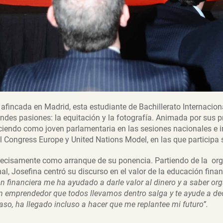
afincada en Madrid, esta estudiante de Bachillerato Internacio
ndes pasiones: la equitación y la fotografía. Animada por sus p
ciendo como joven parlamentaria en las sesiones nacionales e i
l Congress Europe y United Nations Model, en las que participa 
ó precisamente como arranque de su ponencia. Partiendo de la or
l, Josefina centró su discurso en el valor de la educación finan
n financiera me ha ayudado a darle valor al dinero y a saber org
en emprendedor que todos llevamos dentro salga y te ayude a de
aso, ha llegado incluso a hacer que me replantee mi futuro”.