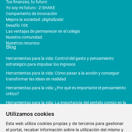
Tus finanzas, tu futuro
Yo soy mi futuro - Z-SHAKE
Campamento de innovación
Mejora la sociedad: ¡digitalízala!
Desafío 10X
Las ventajas de permanecer en el colegio
Nuestra comunidad
Nuestros recursos
Blog
Herramientas para la vida: Control del gasto y pensamiento
estratégico para impulsar los ingresos
Herramientas para la vida: Cómo pasar a la acción y conseguir
transformar las ideas en realidad
Herramientas para la vida: ¿Por qué es importante el pensamiento
crítico?
Herramientas para la vida: La importancia del sentido común en la
toma de decisiones
Utilizamos cookies
Herramientas para la vida: La Inteligencia Artificial revoluciona la
Esta web utiliza cookies propias y de terceros para gestionar
productividad
el portal, recabar información sobre la utilización del mismo y