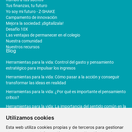
Tus finanzas, tu futuro
Yo soy mi futuro - Z-SHAKE
Campamento de innovación
Mejora la sociedad: ¡digitalízala!
Desafío 10X
Las ventajas de permanecer en el colegio
Nuestra comunidad
Nuestros recursos
Blog
Herramientas para la vida: Control del gasto y pensamiento
estratégico para impulsar los ingresos
Herramientas para la vida: Cómo pasar a la acción y conseguir
transformar las ideas en realidad
Herramientas para la vida: ¿Por qué es importante el pensamiento
crítico?
Herramientas para la vida: La importancia del sentido común en la
toma de decisiones
Utilizamos cookies
Herramientas para la vida: La Inteligencia Artificial revoluciona la
Esta web utiliza cookies propias y de terceros para gestionar
productividad