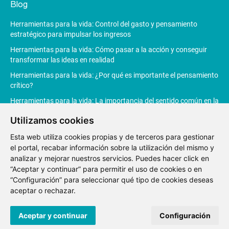
Blog
Herramientas para la vida: Control del gasto y pensamiento
estratégico para impulsar los ingresos
Herramientas para la vida: Cómo pasar a la acción y conseguir
transformar las ideas en realidad
Herramientas para la vida: ¿Por qué es importante el pensamiento
crítico?
Herramientas para la vida: La importancia del sentido común en la
toma de decisiones
Utilizamos cookies
Herramientas para la vida: La Inteligencia Artificial revoluciona la
productividad
Esta web utiliza cookies propias y de terceros para gestionar
el portal, recabar información sobre la utilización del mismo y
analizar y mejorar nuestros servicios. Puedes hacer click en
“Aceptar y continuar” para permitir el uso de cookies o en
“Configuración” para seleccionar qué tipo de cookies deseas
Aviso
Política de
Política de
Canal de
aceptar o rechazar.
Legal
privacidad
Cookies
denuncias
© 2021 Fundación Junior Achievement España.
Desarrollo web
Aceptar y continuar
Configuración
por Renovatio