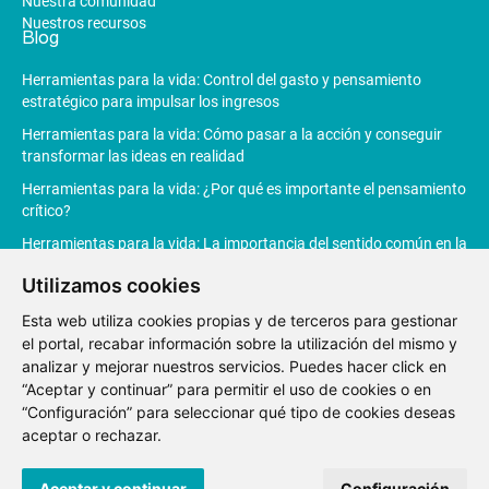
Nuestra comunidad
Nuestros recursos
Blog
Herramientas para la vida: Control del gasto y pensamiento
estratégico para impulsar los ingresos
Herramientas para la vida: Cómo pasar a la acción y conseguir
transformar las ideas en realidad
Herramientas para la vida: ¿Por qué es importante el pensamiento
crítico?
Herramientas para la vida: La importancia del sentido común en la
toma de decisiones
Utilizamos cookies
Herramientas para la vida: La Inteligencia Artificial revoluciona la
productividad
Esta web utiliza cookies propias y de terceros para gestionar
el portal, recabar información sobre la utilización del mismo y
analizar y mejorar nuestros servicios. Puedes hacer click en
“Aceptar y continuar” para permitir el uso de cookies o en
“Configuración” para seleccionar qué tipo de cookies deseas
Aviso
Política de
Política de
Canal de
aceptar o rechazar.
Legal
privacidad
Cookies
denuncias
© 2021 Fundación Junior Achievement España.
Desarrollo web
Aceptar y continuar
Configuración