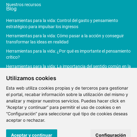
Nuestros recursos
Blog
Herramientas para la vida: Control del gasto y pensamiento
estratégico para impulsar los ingresos
Herramientas para la vida: Cómo pasar a la acción y conseguir
transformar las ideas en realidad
Herramientas para la vida: ¿Por qué es importante el pensamiento
crítico?
Herramientas para la vida: La importancia del sentido común en la
toma de decisiones
Utilizamos cookies
Herramientas para la vida: La Inteligencia Artificial revoluciona la
Esta web utiliza cookies propias y de terceros para gestionar
productividad
el portal, recabar información sobre la utilización del mismo y
analizar y mejorar nuestros servicios. Puedes hacer click en
“Aceptar y continuar” para permitir el uso de cookies o en
“Configuración” para seleccionar qué tipo de cookies deseas
Aviso
Política de
Política de
Canal de
aceptar o rechazar.
Legal
privacidad
Cookies
denuncias
© 2021 Fundación Junior Achievement España.
Desarrollo web
Aceptar y continuar
Configuración