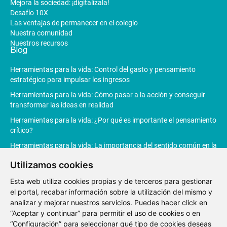
Mejora la sociedad: ¡digitalízala!
Desafío 10X
Las ventajas de permanecer en el colegio
Nuestra comunidad
Nuestros recursos
Blog
Herramientas para la vida: Control del gasto y pensamiento
estratégico para impulsar los ingresos
Herramientas para la vida: Cómo pasar a la acción y conseguir
transformar las ideas en realidad
Herramientas para la vida: ¿Por qué es importante el pensamiento
crítico?
Herramientas para la vida: La importancia del sentido común en la
toma de decisiones
Utilizamos cookies
Herramientas para la vida: La Inteligencia Artificial revoluciona la
productividad
Esta web utiliza cookies propias y de terceros para gestionar
el portal, recabar información sobre la utilización del mismo y
analizar y mejorar nuestros servicios. Puedes hacer click en
“Aceptar y continuar” para permitir el uso de cookies o en
“Configuración” para seleccionar qué tipo de cookies deseas