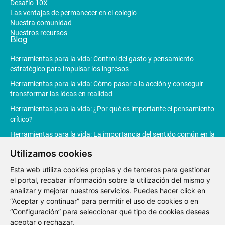
Desafío 10X
Las ventajas de permanecer en el colegio
Nuestra comunidad
Nuestros recursos
Blog
Herramientas para la vida: Control del gasto y pensamiento
estratégico para impulsar los ingresos
Herramientas para la vida: Cómo pasar a la acción y conseguir
transformar las ideas en realidad
Herramientas para la vida: ¿Por qué es importante el pensamiento
crítico?
Herramientas para la vida: La importancia del sentido común en la
toma de decisiones
Utilizamos cookies
Herramientas para la vida: La Inteligencia Artificial revoluciona la
Esta web utiliza cookies propias y de terceros para gestionar
productividad
el portal, recabar información sobre la utilización del mismo y
analizar y mejorar nuestros servicios. Puedes hacer click en
“Aceptar y continuar” para permitir el uso de cookies o en
“Configuración” para seleccionar qué tipo de cookies deseas
Aviso
Política de
Política de
Canal de
aceptar o rechazar.