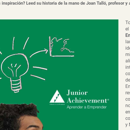
s inspiración? Leed su historia de la mano de Joan Talló, profesor 
T
el
Em
la
id
mi
al
in
c
de
En
re
c
no
en
co
y