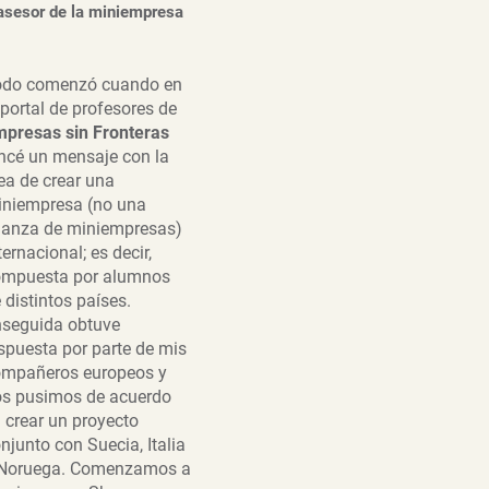
y asesor de la miniempresa
odo comenzó cuando en
 portal de profesores de
presas sin Fronteras
ncé un mensaje con la
ea de crear una
niempresa (no una
ianza de miniempresas)
ternacional; es decir,
ompuesta por alumnos
 distintos países.
seguida obtuve
spuesta por parte de mis
ompañeros europeos y
s pusimos de acuerdo
 crear un proyecto
njunto con Suecia, Italia
 Noruega. Comenzamos a