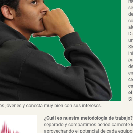
re
se
de
co
al
De
un
Sk
in
br
de
en
c
co
el
Si
los jóvenes y conecta muy bien con sus intereses.
¿Cuál es nuestra metodología de trabajo?
separado y compartimos periódicamente 
aprovechando el potencial de cada equipo.