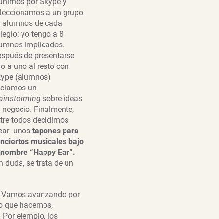
unirnos por Skype y
leccionamos a un grupo
 alumnos de cada
legio: yo tengo a 8
umnos implicados.
spués de presentarse
o a uno al resto con
ype (alumnos)
iciamos un
ainstorming
sobre ideas
 negocio. Finalmente,
tre todos decidimos
rear unos
tapones para
nciertos musicales bajo
 nombre “Happy Ear”.
n duda, se trata de un
Vamos avanzando por
lo que hacemos,
 Por ejemplo, los