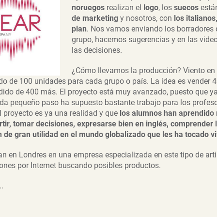
noruegos
realizan el
logo
, los
suecos
está
de marketing
y nosotros, con
los italianos
plan
. Nos vamos enviando los borradores 
grupo, hacemos sugerencias y en las vid
las decisiones.
¿Cómo llevamos la producción? Viento en
do de 100 unidades para cada grupo o país. La idea es vender 
pedido de 400 más. El proyecto está muy avanzado, puesto que y
a pequeño paso ha supuesto bastante trabajo para los profes
l proyecto es ya una realidad y que
los alumnos han aprendido
rtir, tomar decisiones, expresarse bien en inglés, comprender 
n de gran utilidad en el mundo globalizado que les ha tocado viv
can en Londres en una empresa especializada en este tipo de art
iones por Internet buscando posibles productos.
.