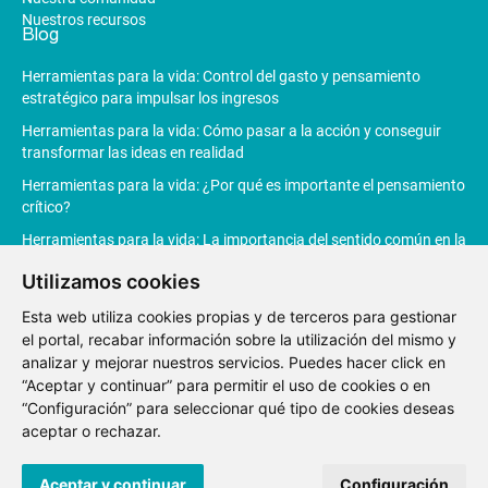
Nuestros recursos
Blog
Herramientas para la vida: Control del gasto y pensamiento
estratégico para impulsar los ingresos
Herramientas para la vida: Cómo pasar a la acción y conseguir
transformar las ideas en realidad
Herramientas para la vida: ¿Por qué es importante el pensamiento
crítico?
Herramientas para la vida: La importancia del sentido común en la
toma de decisiones
Utilizamos cookies
Herramientas para la vida: La Inteligencia Artificial revoluciona la
Esta web utiliza cookies propias y de terceros para gestionar
productividad
el portal, recabar información sobre la utilización del mismo y
analizar y mejorar nuestros servicios. Puedes hacer click en
“Aceptar y continuar” para permitir el uso de cookies o en
“Configuración” para seleccionar qué tipo de cookies deseas
Aviso
Política de
Política de
Canal de
aceptar o rechazar.
Legal
privacidad
Cookies
denuncias
© 2021 Fundación Junior Achievement España.
Desarrollo web
Aceptar y continuar
Configuración