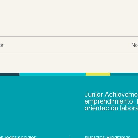
or
No
Junior Achieveme
emprendimiento, l
orientación labora
n redes sociales
Nuestros Programas