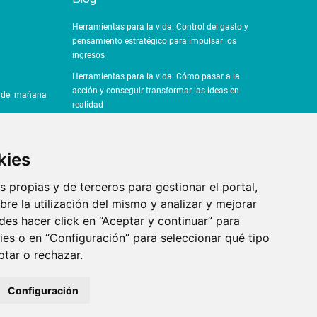
Herramientas para la vida: Control del gasto y
pensamiento estratégico para impulsar los
ingresos
Herramientas para la vida: Cómo pasar a la
acción y conseguir transformar las ideas en
a del mañana
realidad
Herramientas para la vida: ¿Por qué es importante
el pensamiento crítico?
kies
Herramientas para la vida: La importancia del
sentido común en la toma de decisiones
s propias y de terceros para gestionar el portal,
!
Herramientas para la vida: La Inteligencia Artificial
re la utilización del mismo y analizar y mejorar
revoluciona la productividad
des hacer click en “Aceptar y continuar” para
l colegio
ies o en “Configuración” para seleccionar qué tipo
tar o rechazar.
Configuración
Fundación Junior Achievement España.
Desarrollo web por Renovatio