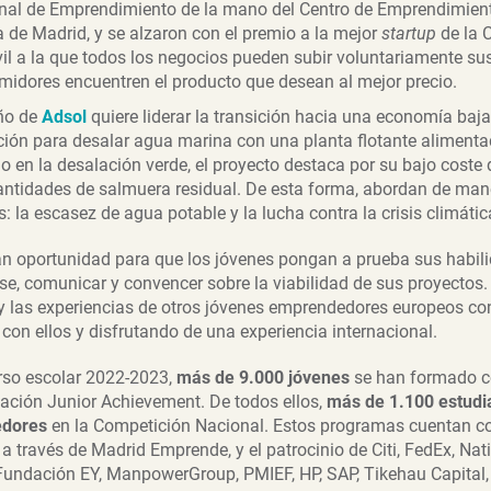
al de Emprendimiento de la mano del Centro de Emprendimient
a de Madrid, y se alzaron con el premio a la mejor
startup
de la 
il a la que todos los negocios pueden subir voluntariamente sus
midores encuentren el producto que desean al mejor precio.
ño de
Adsol
quiere liderar la transición hacia una economía baja
ión para desalar agua marina con una planta flotante alimenta
 en la desalación verde, el proyecto destaca por su bajo coste 
ntidades de salmuera residual. De esta forma, abordan de mane
: la escasez de agua potable y la lucha contra la crisis climáti
an oportunidad para que los jóvenes pongan a prueba sus habi
e, comunicar y convencer sobre la viabilidad de sus proyectos.
 y las experiencias de otros jóvenes emprendedores europeos c
 con ellos y disfrutando de una experiencia internacional.
rso escolar 2022-2023,
más de 9.000 jóvenes
se han formado c
ción Junior Achievement. De todos ellos,
más de 1.100 estudi
edores
en la Competición Nacional. Estos programas cuentan co
 través de Madrid Emprende, y el patrocinio de Citi, FedEx, Nat
Fundación EY, ManpowerGroup, PMIEF, HP, SAP, Tikehau Capital,