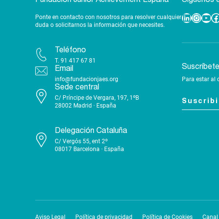
Ponte en contacto con nosotros para resolver cualquier
Linkedin
Instagram
YouTube
Facebook
duda o solicitarnos la información que necesites.
Teléfono
T.
91 417 67 81
Suscríbet
Email
info@fundacionjaes.org
Para estar al 
Sede central
C/ Príncipe de Vergara, 197, 1ºB
Suscrib
28002 Madrid · España
Delegación Cataluña
C/ Vergós 55, ent 2º
08017 Barcelona · España
Aviso Legal
Política de privacidad
Política de Cookies
Canal