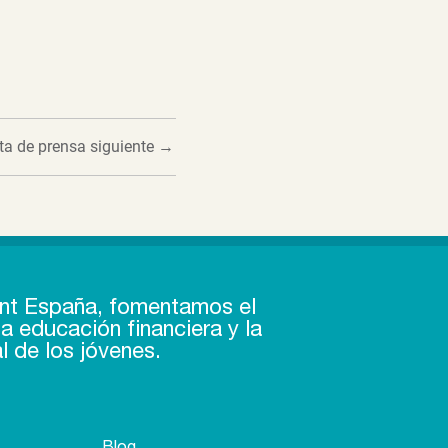
ta de prensa siguiente
→
nt España, fomentamos el
a educación financiera y la
l de los jóvenes.
Blog