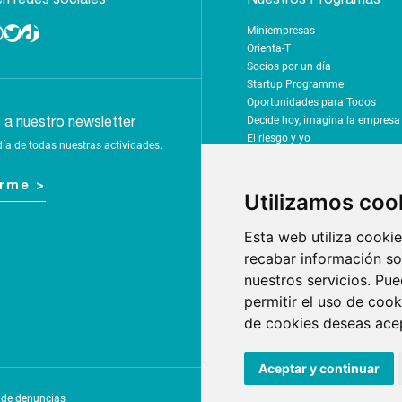
Miniempresas
Twitter
TikTok
Orienta-T
Socios por un día
Startup Programme
Oportunidades para Todos
Decide hoy, imagina la empres
e a nuestro newsletter
El riesgo y yo
día de todas nuestras actividades.
Emprende por el clima
Rumbo a tus sueños
irme >
Tus finanzas, tu futuro
Utilizamos coo
Yo soy mi futuro - Z-SHAKE
Campamento de innovación
Esta web utiliza cookie
Mejora la sociedad: ¡digitalízala
recabar información sob
Desafío 10X
nuestros servicios. Pue
Las ventajas de permanecer en e
permitir el uso de cook
Nuestra comunidad
Nuestros recursos
de cookies deseas acep
Aceptar y continuar
© 2021 
 de denuncias