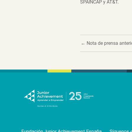
SPAINCAP y AT&T.
←
Nota de prensa anteri
Fundación Junior Achievement España
Síguenos e