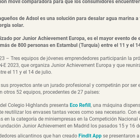
ción móvil comparadora para que los consumidores encuentren
agueños de Adsol es una solución para desalar agua marina a t
rgía solar.
izado por Junior Achievement Europa, es el mayor evento de
 más de 800 personas en Estambul (Turquía) entre el 11 y el 14 
023 – Tres equipos de jóvenes emprendedores participarán la p
-E 2023, que organiza Junior Achievement Europa y que reuni
re el 11 y el 14 de julio.
sus proyectos ante un jurado profesional y competirán por ser 
 otros 52 equipos, procedentes de 27 países:
 del Colegio Highlands presenta
Eco Refill
, una máquina dispen
te reutilizar los envases tantas veces como sea necesario. Con 
s en la categoría de miniempresas en la Competición Nacional
Fundación Junior Achievement en Madrid los pasados 15 y 16 d
dedores alicantinos que han creado
FindIt App
se presentaron a 