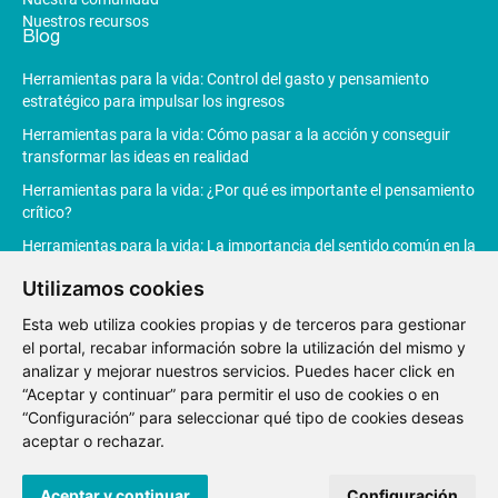
Nuestros recursos
Blog
Herramientas para la vida: Control del gasto y pensamiento
estratégico para impulsar los ingresos
Herramientas para la vida: Cómo pasar a la acción y conseguir
transformar las ideas en realidad
Herramientas para la vida: ¿Por qué es importante el pensamiento
crítico?
Herramientas para la vida: La importancia del sentido común en la
toma de decisiones
Utilizamos cookies
Herramientas para la vida: La Inteligencia Artificial revoluciona la
Esta web utiliza cookies propias y de terceros para gestionar
productividad
el portal, recabar información sobre la utilización del mismo y
analizar y mejorar nuestros servicios. Puedes hacer click en
“Aceptar y continuar” para permitir el uso de cookies o en
“Configuración” para seleccionar qué tipo de cookies deseas
Aviso
Política de
Política de
Canal de
aceptar o rechazar.
Legal
privacidad
Cookies
denuncias
© 2021 Fundación Junior Achievement España.
Desarrollo web
Aceptar y continuar
Configuración