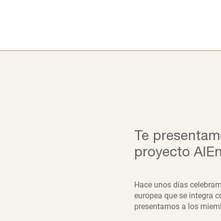
Ir
al
contenido
Te presentam
proyecto AIE
Hace unos días celebram
europea que se integra c
presentamos a los miemb