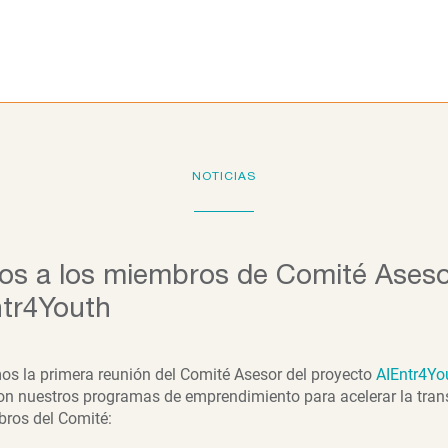
Programas educativos
La Fundación
Colab
NOTICIAS
os a los miembros de Comité Aseso
ntr4Youth
os la primera reunión del Comité Asesor del proyecto
AIEntr4Yo
on nuestros programas de emprendimiento para acelerar la transi
ros del Comité: