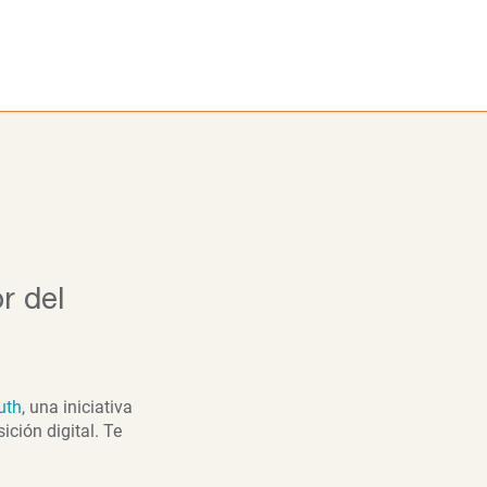
ora
Alumni
Noticias
Blog
r del
uth
, una iniciativa
ción digital. Te