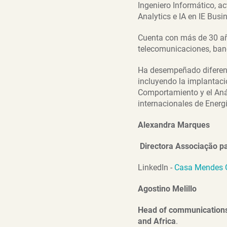
Ingeniero Informático, a
Analytics e IA en IE Bus
Cuenta con más de 30 años
telecomunicaciones, ban
Ha desempeñado diferente
incluyendo la implantació
Comportamiento y el Aná
internacionales de Energ
Alexandra Marques
Directora Associação pa
LinkedIn -
Casa Mendes Go
Agostino Melillo
Head of communications i
and Africa
.