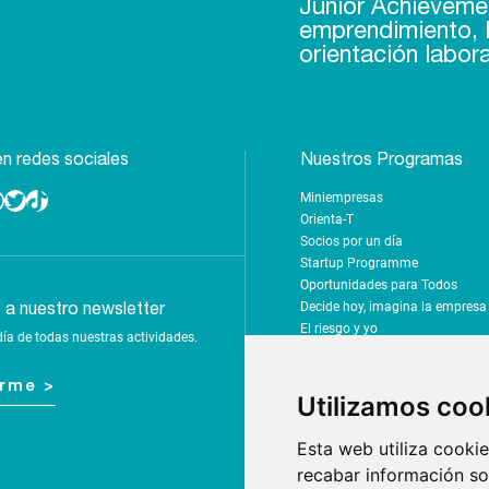
Junior Achieveme
emprendimiento, l
orientación labora
n redes sociales
Nuestros Programas
Miniempresas
Twitter
TikTok
Orienta-T
Socios por un día
Startup Programme
Oportunidades para Todos
Decide hoy, imagina la empres
e a nuestro newsletter
El riesgo y yo
día de todas nuestras actividades.
Emprende por el clima
Rumbo a tus sueños
irme >
Tus finanzas, tu futuro
Utilizamos coo
Yo soy mi futuro - Z-SHAKE
Campamento de innovación
Esta web utiliza cookie
Mejora la sociedad: ¡digitalízala
recabar información sob
Desafío 10X