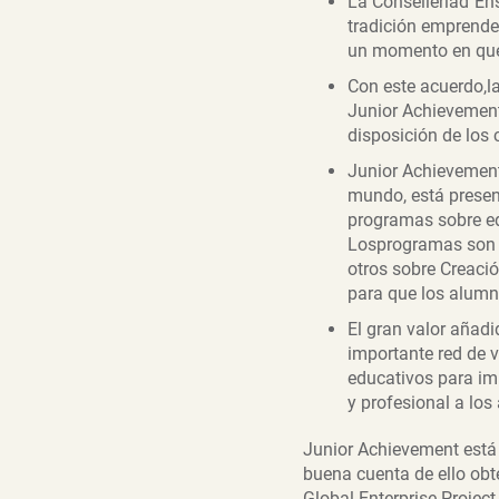
La Conselleriad´En
tradición emprende
un momento en que 
Con este acuerdo,l
Junior Achievement
disposición de los 
Junior Achievement,
mundo, está presen
programas sobre ed
Losprogramas son t
otros sobre Creaci
para que los alumn
El gran valor añad
importante red de 
educativos para imp
y profesional a los
Junior Achievement está
buena cuenta de ello obt
Global Enterprise Projec