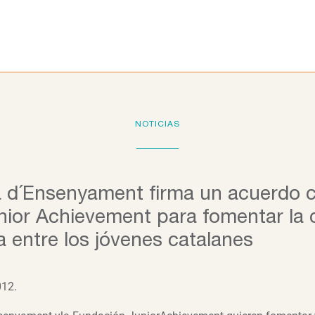
Programas educativos
La Fundación
Colab
NOTICIAS
a d´Ensenyament firma un acuerdo c
ior Achievement para fomentar la 
entre los jóvenes catalanes
012.