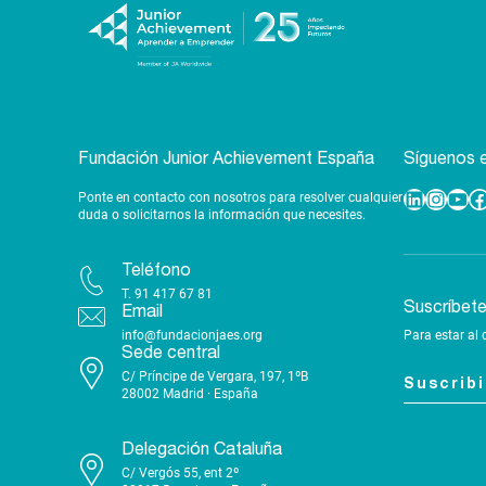
Fundación Junior Achievement España
Síguenos e
Ponte en contacto con nosotros para resolver cualquier
Linkedin
Instagram
YouTube
Facebook
duda o solicitarnos la información que necesites.
Teléfono
T.
91 417 67 81
Suscríbet
Email
info@fundacionjaes.org
Para estar al 
Sede central
C/ Príncipe de Vergara, 197, 1ºB
Suscrib
28002 Madrid · España
Delegación Cataluña
C/ Vergós 55, ent 2º