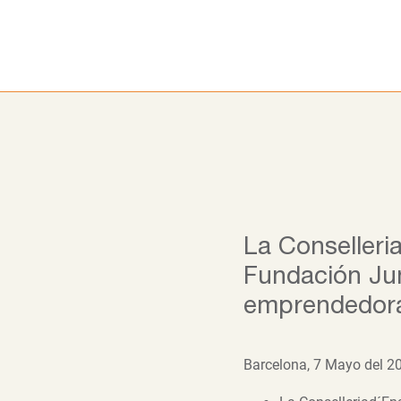
Ir
al
contenido
La Conselleri
Fundación Jun
emprendedora 
Barcelona, 7 Mayo del 2