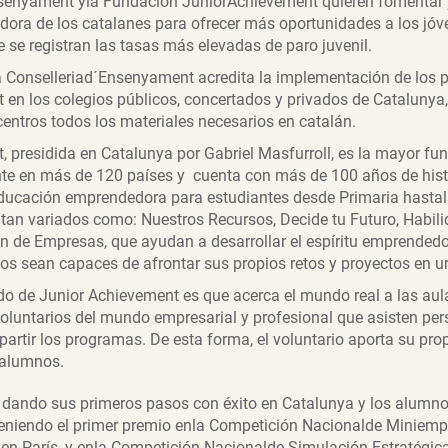
senyament yla Fundación JuniorAchievement quieren fomentar y 
dora de los catalanes para ofrecer más oportunidades a los jó
se registran las tasas más elevadas de paro juvenil.
a Conselleriad´Ensenyament acredita la implementación de los
 en los colegios públicos, concertados y privados de Catalunya,
centros todos los materiales necesarios en catalán.
 presidida en Catalunya por Gabriel Masfurroll, es la mayor fu
te en más de 120 países y cuenta con más de 100 años de hist
ucación emprendedora para estudiantes desde Primaria hastal
an variados como: Nuestros Recursos, Decide tu Futuro, Habilid
ón de Empresas, que ayudan a desarrollar el espíritu emprendedo
os sean capaces de afrontar sus propios retos y proyectos en un
ido de Junior Achievement es que acerca el mundo real a las aul
voluntarios del mundo empresarial y profesional que asisten per
artir los programas. De esta forma, el voluntario aporta su pro
 alumnos.
 dando sus primeros pasos con éxito en Catalunya y los alumn
eniendo el primer premio enla Competición Nacionalde Miniempr
t en París, y enla Competición Nacionalde Simulación Estratégi