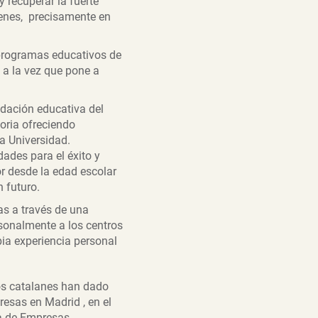
recuperar la fuerte
venes, precisamente en
 programas educativos de
 a la vez que pone a
ndación educativa del
oria ofreciendo
a Universidad.
ades para el éxito y
r desde la edad escolar
 futuro.
as a través de una
sonalmente a los centros
pia experiencia personal
os catalanes han dado
esas en Madrid , en el
ca de Empresas.