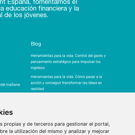
nt España, fomentamos el
a educación financiera y la
l de los jóvenes.
Blog
Herramientas para la vida: Control del gasto y
pensamiento estratégico para impulsar los
ingresos
Herramientas para la vida: Cómo pasar a la
acción y conseguir transformar las ideas en
a del mañana
realidad
Herramientas para la vida: ¿Por qué es importante
el pensamiento crítico?
kies
Herramientas para la vida: La importancia del
sentido común en la toma de decisiones
s propias y de terceros para gestionar el portal,
!
Herramientas para la vida: La Inteligencia Artificial
re la utilización del mismo y analizar y mejorar
revoluciona la productividad