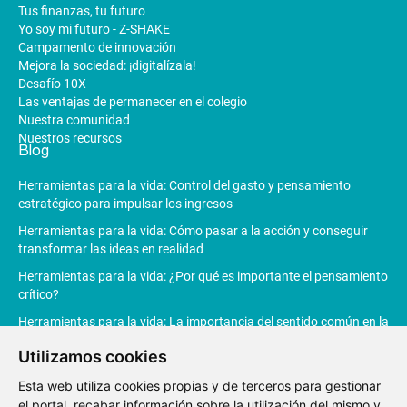
Tus finanzas, tu futuro
Yo soy mi futuro - Z-SHAKE
Campamento de innovación
Mejora la sociedad: ¡digitalízala!
Desafío 10X
Las ventajas de permanecer en el colegio
Nuestra comunidad
Nuestros recursos
Blog
Herramientas para la vida: Control del gasto y pensamiento
estratégico para impulsar los ingresos
Herramientas para la vida: Cómo pasar a la acción y conseguir
transformar las ideas en realidad
Herramientas para la vida: ¿Por qué es importante el pensamiento
crítico?
Herramientas para la vida: La importancia del sentido común en la
toma de decisiones
Utilizamos cookies
Herramientas para la vida: La Inteligencia Artificial revoluciona la
Esta web utiliza cookies propias y de terceros para gestionar
productividad
el portal, recabar información sobre la utilización del mismo y