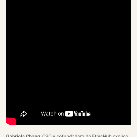
Gabriela Chang
, CSO y cofundadora de EthicHub explicó