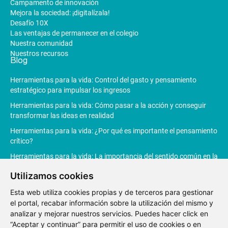
Campamento de innovación
Mejora la sociedad: ¡digitalízala!
Desafío 10X
Las ventajas de permanecer en el colegio
Nuestra comunidad
Nuestros recursos
Blog
Herramientas para la vida: Control del gasto y pensamiento
estratégico para impulsar los ingresos
Herramientas para la vida: Cómo pasar a la acción y conseguir
transformar las ideas en realidad
Herramientas para la vida: ¿Por qué es importante el pensamiento
crítico?
Herramientas para la vida: La importancia del sentido común en la
toma de decisiones
Utilizamos cookies
Herramientas para la vida: La Inteligencia Artificial revoluciona la
Esta web utiliza cookies propias y de terceros para gestionar
productividad
el portal, recabar información sobre la utilización del mismo y
analizar y mejorar nuestros servicios. Puedes hacer click en
“Aceptar y continuar” para permitir el uso de cookies o en