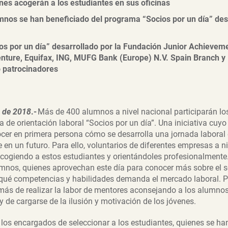
nes
acogerán a los estudiantes en sus oficinas
nos se han beneficiado del programa “Socios por un día” de
os por un día” desarrollado por la Fundación Junior Achievem
nture, Equifax, ING, MUFG Bank (Europe) N.V. Spain Branch y 
 patrocinadores
 de 201
8
.-
Más de 400 alumnos a nivel nacional participarán los
de orientación laboral “Socios por un día”. Una iniciativa cuyo 
er en primera persona cómo se desarrolla una jornada laboral 
 en un futuro. Para ello, voluntarios de diferentes empresas a n
acogiendo a estos estudiantes y orientándoles profesionalmente.
mnos, quienes aprovechan este día para conocer más sobre el s
 qué competencias y habilidades demanda el mercado laboral. P
más de realizar la labor de mentores aconsejando a los alumnos,
y de cargarse de la ilusión y motivación de los jóvenes.
 los encargados de seleccionar a los estudiantes, quienes se ha