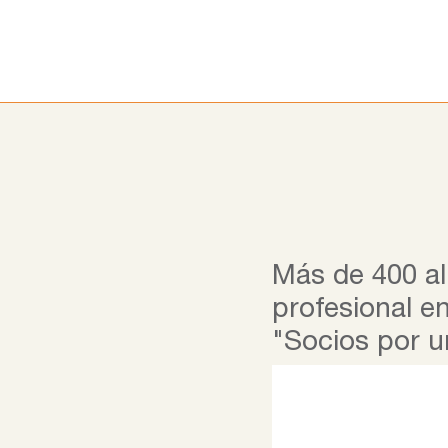
Ir
al
contenido
Más de 400 al
profesional e
"Socios por u