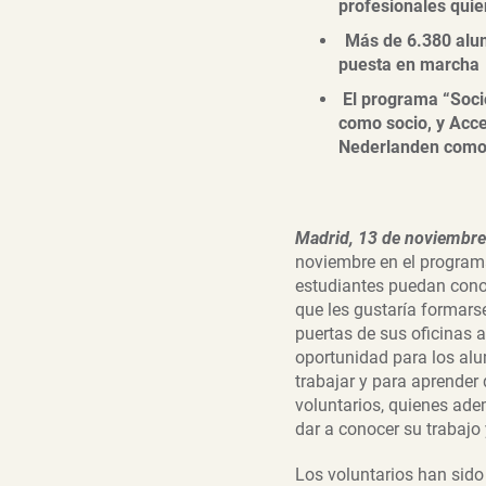
profesionales
quie
Más de
6.380
alum
puesta en marcha
El programa “Soci
como socio, y Acce
Nederlanden como
Madrid,
1
3
de
noviembre
noviembre en el programa 
estudiantes puedan conoc
que les gustaría formarse
puertas de sus oficinas 
oportunidad para los alu
trabajar y para aprender
voluntarios, quienes ade
dar a conocer su trabajo 
Los voluntarios han sido