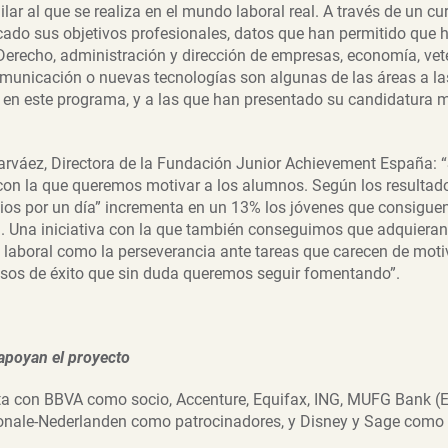
lar al que se realiza en el mundo laboral real. A través de un cu
cado sus objetivos profesionales, datos que han permitido que 
 Derecho, administración y dirección de empresas, economía, vet
municación o nuevas tecnologías son algunas de las áreas a la
s en este programa, y a las que han presentado su candidatura
rváez, Directora de la Fundación Junior Achievement España: “
 con la que queremos motivar a los alumnos. Según los resultad
ios por un día” incrementa en un 13% los jóvenes que consigue
a. Una iniciativa con la que también conseguimos que adquiera
laboral como la perseverancia ante tareas que carecen de moti
os de éxito que sin duda queremos seguir fomentando”.
apoyan el proyecto
nta con BBVA como socio, Accenture, Equifax, ING, MUFG Bank (
ionale-Nederlanden como patrocinadores, y Disney y Sage como