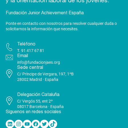
y la orientación laboral de los jóvenes.
Fundación Junior Achievement España
Ponte en contacto con nosotros para resolver cualquier duda o
solicitarnos la información que necesites.
Teléfono
T.
91 417 67 81
Email
info@fundacionjaes.org
Sede central
C/ Príncipe de Vergara, 197, 1ºB
28002 Madrid · España
Delegación Cataluña
C/ Vergós 55, ent 2º
08017 Barcelona · España
Síguenos en redes sociales
Linkedin
Instagram
YouTube
Facebook
Twitter
TikTok