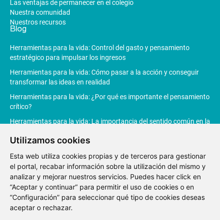
Las ventajas de permanecer en el colegio
Nuestra comunidad
Nuestros recursos
Blog
Herramientas para la vida: Control del gasto y pensamiento
estratégico para impulsar los ingresos
Herramientas para la vida: Cómo pasar a la acción y conseguir
transformar las ideas en realidad
Herramientas para la vida: ¿Por qué es importante el pensamiento
crítico?
Herramientas para la vida: La importancia del sentido común en la
toma de decisiones
Utilizamos cookies
Herramientas para la vida: La Inteligencia Artificial revoluciona la
productividad
Esta web utiliza cookies propias y de terceros para gestionar
el portal, recabar información sobre la utilización del mismo y
analizar y mejorar nuestros servicios. Puedes hacer click en
“Aceptar y continuar” para permitir el uso de cookies o en
“Configuración” para seleccionar qué tipo de cookies deseas
Aviso
Política de
Política de
Canal de
aceptar o rechazar.
Legal
privacidad
Cookies
denuncias